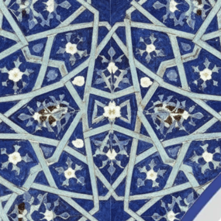
К сожалению о
прошла, но
расстраива