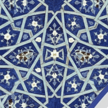
Спасиб
Оплата п
успешн
Все будет сд